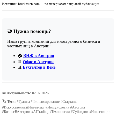
Источник: brutkasten.com — по материалам открытой публикации
🤝 Нужна помощь?
Наша группа компаний для иностранного бизнеса и
частных лиц в Австрии:
🏠
ВНЖ в Австрии
🏢
Офис в Австрии
📊
Бухгалтер в Вене
📅 Актуальность:
02.07.2026
🏷️ Теги:
#Гранты #Финансирование #Стартапы
#ИскусственныйИнтеллект #Иммунология #Австрия
#БизнесВАвстрии #AITrading #Технологии #Субсидии #Инвестиции