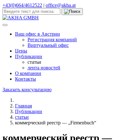
коммерческий реестр — „Fir
+43(0)664/4612522
|
office@akha.at
Ваш офис в Австрии
Регистрация компаний
Виртуальный офис
Цены
Публикации
статьи
лента новостей
О компании
Контакты
Заказать консультацию
Главная
Публикации
статьи
коммерческий реестр — „Firmenbuch“
коммерческий реестр —